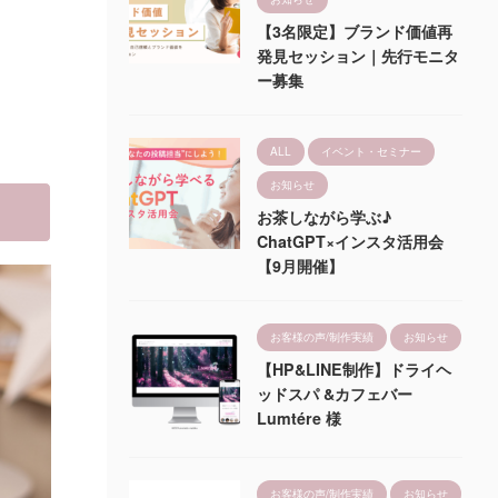
【3名限定】ブランド価値再
発見セッション｜先行モニタ
ー募集
ALL
イベント・セミナー
お知らせ
お茶しながら学ぶ♪
ChatGPT×インスタ活用会
【9月開催】
お客様の声/制作実績
お知らせ
【HP&LINE制作】ドライヘ
ッドスパ &カフェバー
Lumtére 様
お客様の声/制作実績
お知らせ