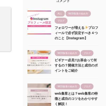
コメント
ALL
WEB集客の始め方
ブログ
フォロワーが増える
プロフ
ィールで必ず設定すべき４つ
のこと【Instagram】
WEB集客の始め方
ブログ
ビギナー必見!!お茶会って何
するの？開催方法と成功のポ
イントをご紹介
WEB集客の始め方
ブログ
web集客とは？web集客の特
徴と成功のコツをわかりやす
く解説！