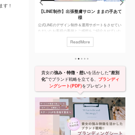
2025/6/18
20
ます！
出張整膚サロン ままの手あて
【HP制作】九星氣学 開運アドバイ
様
ホームページ制作にて、サービスを紹介す
イン制作＆運用サポートをさせてい
ドサイトを制作させていただいたお客様の
事例とご感想をご紹介させていた
感想をご紹介させていただきます。 ＜業種
＞リラクゼーションサロン ＜ク
業、スピリチュアル業、カウンセリング業 
ReadMore
ReadMore
整膚サロン ままの手あて 様 制
アント名＞九星氣学鑑定士、開運アドバイザ
客様からのご予約お申し込み、連絡
愁夏 様 このサイトを見る 構成 前回のLIN
た新規ご予約に向けた「メニュー
ウントの制作からのご縁で、ホームページ
時の注意事項」などをわかりやす
せていただくこととなりました。ホームペ
う、各コンテンツの提案・制作、
作目的として「サービスを案内したい。」
貴女の
を活かした
強み・特徴・想い
“差別
 制作内容 コンテンツの内容ご
での流れを伝えたい」ということでしたの
でブランド戦略を立てる、
化”
ブランディ
ュー、あいさつメッセージ、プロ
ンドサイトとして制作いたしました。 ...
をプレゼント！
ングシート(PDF)
先画像制作（Ca ...