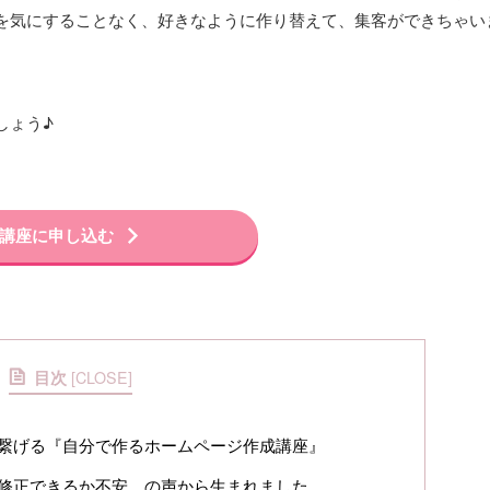
2025/6/24
を気にすることなく、好きなように作り替えて、集客ができちゃい
【HP&LINE制作】ドライヘッドスパ &カフ
【LINE制作】
ェバー Lumtére 様
ホームページ制作にて、サービスを紹介するブラン
公式LINEのデザ
ドサイトを制作させていただいたお客様の事例とご
ただいたお客様の
しょう♪
感想をご紹介させていただきます。 ＜業種＞サロン
だきます。 ＜業種
ReadMore
業、ドライヘッドスパ、カフェバー ＜クライアント
ライアント名＞出張
名＞ドライヘッドスパ&カフェバー Lumtére（リュミ
作コンテンツ お
エール） 様 このサイトを見る 構成 数年前にホーム
ツールとして、ま
ページを制作させていただいたご縁で、今回新規サ
紹介」や「ご予約
講座に申し込む
ロンオープンに伴う、ホームページリニューアルで
くご案内できるよ
ご依頼いただきました。 新たなサービスの追加や店
設置を行いました。
舗としてのサロンコンセプトなどをヒヤリングさせ
提案、リッチメニ
ていただき、ご来店さ ...
フィール、各種リンク
目次
[
CLOSE
]
繋げる『自分で作るホームページ作成講座』
修正できるか不安…の声から生まれました