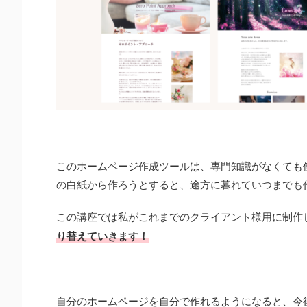
このホームページ作成ツールは、専門知識がなくても
の白紙から作ろうとすると、途方に暮れていつまでも
この講座では私がこれまでのクライアント様用に制作
お客様の声/制作実績
お知らせ
り替えていきます！
自分のホームページを自分で作れるようになると、今