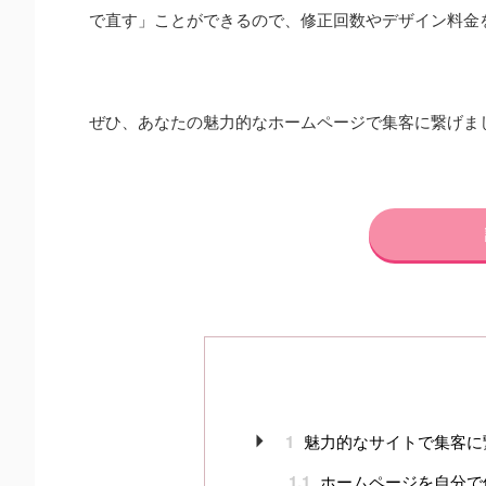
2025/2/28
で直す」ことができるので、修正回数やデザイン料金
【LINE制作】ドライヘッドスパサロン
SIESTA様
公式LINEのデザイン制作＆運用サポートをさせてい
ただいたお客様の事例とご感想をご紹介させていた
ぜひ、あなたの魅力的なホームページで集客に繋げま
だきます。 ＜業種＞リラクゼーション業、美容・健
ReadMore
康サービス業、セラピスト業、個人サロン経営 ＜ク
ライアント名＞ドライヘッドスパサロンSIESTA 様
制作コンテンツ お客様からのご予約お申し込み
（予約変更）の連絡ツールとして、また再来店や新
規顧客様の集客を促す導線作りとして、公式LINEの
アカウント開設から各コンテンツの制作、設置を行
いました。 制作内容 アカウント開設、リッチメニ
ュー、あいさつメッ ...
1
魅力的なサイトで集客に
1.1
ホームページを自分で